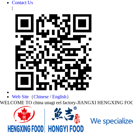
Contact Us
|
Web Site
（
Chinese
/
English
）
WELCOME TO china unagi eel factory-JIANGXI HENGXING FO