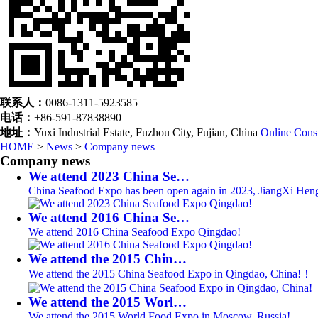
联系人：
0086-1311-5923585
电话：
+86-591-87838890
地址：
Yuxi Industrial Estate, Fuzhou City, Fujian, China
Online Consu
HOME
>
News
>
Company news
Company news
We attend 2023 China Se…
China Seafood Expo has been open again in 2023, JiangXi Heng
We attend 2016 China Se…
We attend 2016 China Seafood Expo Qingdao!
We attend the 2015 Chin…
We attend the 2015 China Seafood Expo in Qingdao, China!！
We attend the 2015 Worl…
We attend the 2015 World Food Expo in Moscow, Russia!