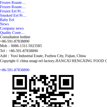
Frozen Roaste…
Frozen Roaste…
Frozen Eel Pr…
Smoked Eel Pr…
Baby Eel
News
Company news
Quality Contr…
Consultation hotline
+86-591-87838890
Mob：0086-1311-5923585
Tel：+86-591-87838890
Add：Yuxi Industrial Estate, Fuzhou City, Fujian, China
Copyright © china unagi eel factory-JIANGXI HENGXING FOOD
+86-591-87838890