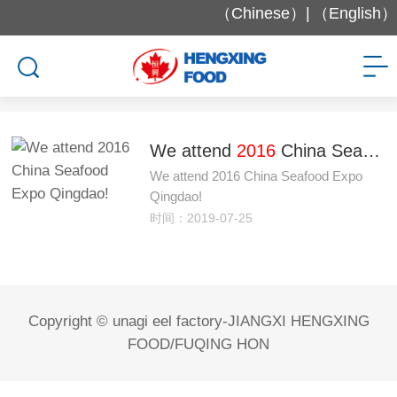
（Chinese）|
（English）
站内搜索
We attend
2016
China Seafood Expo Qingdao!
We attend 2016 China Seafood Expo
Qingdao!
时间：2019-07-25
Copyright © unagi eel factory-JIANGXI HENGXING
FOOD/FUQING HON